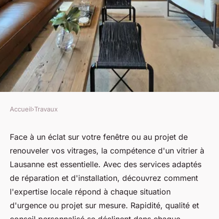
Accueil
›
Travaux
TRAVAUX
Vitrier Lausanne : réparation
Face à un éclat sur votre fenêtre ou au projet de
renouveler vos vitrages, la compétence d'un vitrier à
et installation de fenêtres
Lausanne est essentielle. Avec des services adaptés
de réparation et d'installation, découvrez comment
Damien
•
20 février 2024
•
3 min de lecture
l'expertise locale répond à chaque situation
d'urgence ou projet sur mesure. Rapidité, qualité et