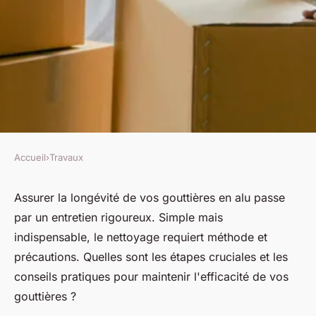
Accueil
›
Travaux
TRAVAUX
Gouttière en alu : comment
Assurer la longévité de vos gouttières en alu passe
par un entretien rigoureux. Simple mais
l'entretenir ?
indispensable, le nettoyage requiert méthode et
précautions. Quelles sont les étapes cruciales et les
Damien
•
10 avril 2024
•
3 min de lecture
conseils pratiques pour maintenir l'efficacité de vos
gouttières ?